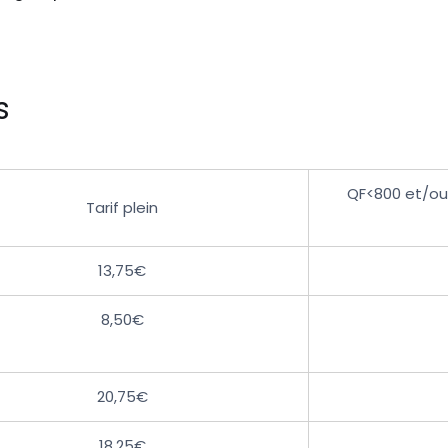
s
QF<800 et/ou
Tarif plein
13,75€
8,50€
20,75€
18,25€