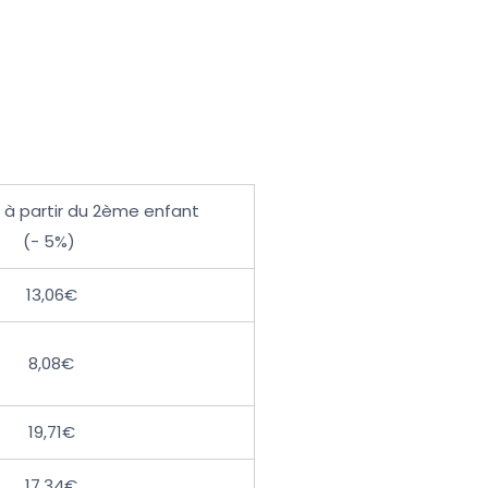
 à partir du 2ème enfant
(- 5%)
13,06€
8,08€
19,71€
17,34€